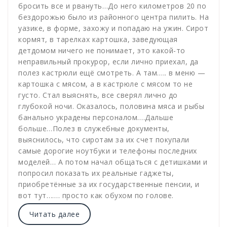
бросить все и рвануть…До него километров 20 по
бездорожью было из районного центра пилить. На
уазике, в форме, захожу и попадаю на ужин. Сирот
кормят, в тарелках картошка, заведующая
детдомом ничего не понимает, это какой-то
неправильный прокурор, если лично приехал, да
полез кастрюли ещё смотреть. А там….. в меню —
картошка с мясом, а в кастрюле с мясом то не
густо. Стал выяснять, все сверял лично до
глубокой ночи. Оказалось, половина мяса и рыбы
банально украдены персоналом….Дальше
больше…Полез в служебные документы,
выяснилось, что сиротам за их счет покупали
самые дорогие ноутбуки и телефоны последних
моделей… А потом начал общаться с детишками и
попросил показать их реальные гаджеты,
приобретённые за их государственные пенсии, и
вот тут……. просто как обухом по голове.
Читать далее